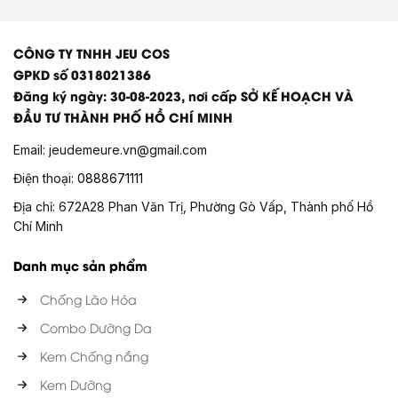
CÔNG TY TNHH JEU COS
GPKD số 0318021386
Đăng ký ngày: 30-08-2023, nơi cấp SỞ KẾ HOẠCH VÀ
ĐẦU TƯ THÀNH PHỐ HỒ CHÍ MINH
Email:
jeudemeure.vn@gmail.com
Điện thoại:
0888671111
Địa chỉ: 672A28 Phan Văn Trị, Phường Gò Vấp, Thành phố Hồ
Chí Minh
Danh mục sản phẩm
Chống Lão Hóa
Combo Dưỡng Da
Kem Chống nắng
Kem Dưỡng