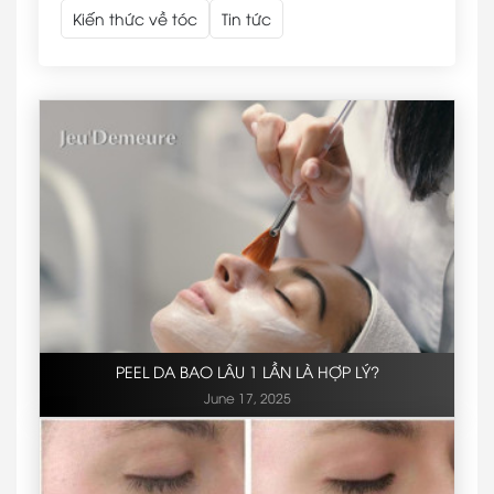
Kiến thức về tóc
Tin tức
PEEL DA BAO LÂU 1 LẦN LÀ HỢP LÝ?
June 17, 2025