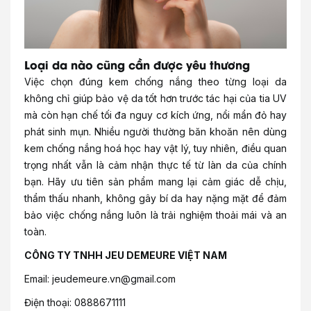
Loại da nào cũng cần được yêu thương
Việc chọn đúng kem chống nắng theo từng loại da
không chỉ giúp bảo vệ da tốt hơn trước tác hại của tia UV
mà còn hạn chế tối đa nguy cơ kích ứng, nổi mẩn đỏ hay
phát sinh mụn. Nhiều người thường băn khoăn nên dùng
kem chống nắng hoá học hay vật lý, tuy nhiên, điều quan
trọng nhất vẫn là cảm nhận thực tế từ làn da của chính
bạn. Hãy ưu tiên sản phẩm mang lại cảm giác dễ chịu,
thẩm thấu nhanh, không gây bí da hay nặng mặt để đảm
bảo việc chống nắng luôn là trải nghiệm thoải mái và an
toàn.
CÔNG TY TNHH JEU DEMEURE VIỆT NAM
Email:
jeudemeure.vn@gmail.com
Điện thoại: 0888671111