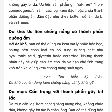
không gây bí da. Ưu tiên sản phẩm ghi “oil-free”, “non-
comedogenic”. Tránh các loại kem đặc hoặc chứa thành
phần dưỡng ẩm đậm đặc như shea butter, dễ làm da bí
và sinh mụn.
Da khô: Ưu tiên chống nắng có thành phần
dưỡng ẩm
Với
da khô
, bạn có thể dùng cả kem vật lý hoặc hóa học,
nhưng nên chọn loại có bổ sung dưỡng chất như
hyaluronic acid, glycerin hoặc ceramide. Những thành
phần này sẽ giúp cấp ẩm cho da và hạn chế tình trạng
khô tróc khi dùng kem chống nắng suốt ngày.
>>>
Tìm hiểu kỹ hơn:
Da khô có nên dùng kem chống nắng vật lý không?
Da mụn: Cẩn trọng với thành phần gây bít
tắc
Da mụn cần loại kem chống nắng mỏng nhẹ, không chứa
dầu, không gây bít tắc lỗ chân lông. Bạn có thể dùng hóa