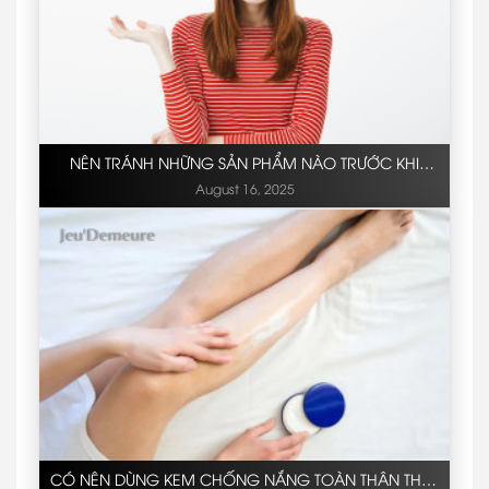
NÊN TRÁNH NHỮNG SẢN PHẨM NÀO TRƯỚC KHI
PEEL?
August 16, 2025
CÓ NÊN DÙNG KEM CHỐNG NẮNG TOÀN THÂN THAY