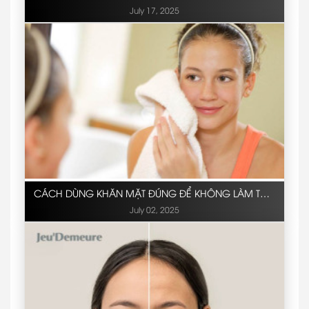
CHO BODY LOTION?
July 17, 2025
CÁCH DÙNG KHĂN MẶT ĐÚNG ĐỂ KHÔNG LÀM TỔN
THƯƠNG DA.
July 02, 2025