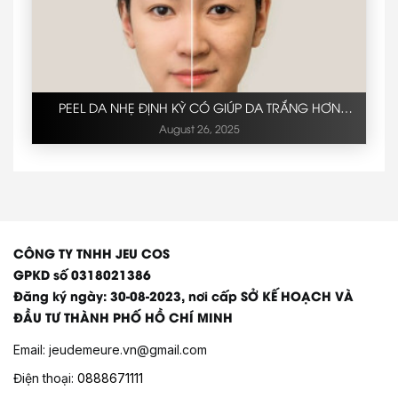
PEEL DA NHẸ ĐỊNH KỲ CÓ GIÚP DA TRẮNG HƠN
KHÔNG?
August 26, 2025
CÔNG TY TNHH JEU COS
GPKD số 0318021386
Đăng ký ngày: 30-08-2023, nơi cấp SỞ KẾ HOẠCH VÀ
ĐẦU TƯ THÀNH PHỐ HỒ CHÍ MINH
Email:
jeudemeure.vn@gmail.com
Điện thoại:
0888671111