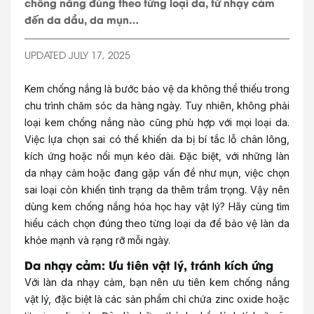
chống nắng đúng theo từng loại da, từ nhạy cảm
đến da dầu, da mụn…
UPDATED JULY 17, 2025
Kem chống nắng là bước bảo vệ da không thể thiếu trong
chu trình chăm sóc da hàng ngày. Tuy nhiên, không phải
loại kem chống nắng nào cũng phù hợp với mọi loại da.
Việc lựa chọn sai có thể khiến da bị bí tắc lỗ chân lông,
kích ứng hoặc nổi mụn kéo dài. Đặc biệt, với những làn
da nhạy cảm hoặc đang gặp vấn đề như mụn, việc chọn
sai loại còn khiến tình trạng da thêm trầm trọng. Vậy nên
dùng kem chống nắng hóa học hay vật lý? Hãy cùng tìm
hiểu cách chọn đúng theo từng loại da để bảo vệ làn da
khỏe mạnh và rạng rỡ mỗi ngày.
Da nhạy cảm: Ưu tiên vật lý, tránh kích ứng
Với làn da nhạy cảm, bạn nên ưu tiên kem chống nắng
vật lý, đặc biệt là các sản phẩm chỉ chứa zinc oxide hoặc