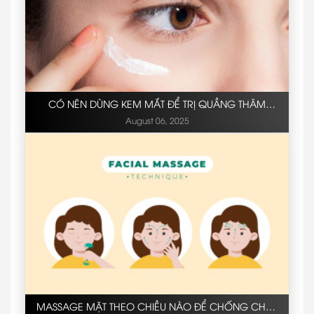
CÓ NÊN DÙNG KEM MẮT ĐỂ TRỊ QUẦNG THÂM
KHÔNG?
August 06, 2025
MASSAGE MẶT THEO CHIỀU NÀO ĐỂ CHỐNG CHẢY