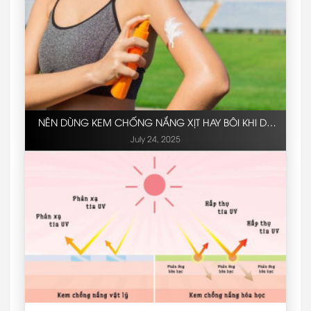
NÊN DÙNG KEM CHỐNG NẮNG XỊT HAY BÔI KHI DA
DỄ RA MỒ HÔI?
July 24, 2025