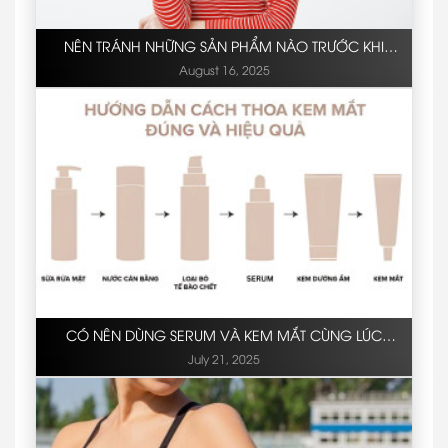
NÊN TRÁNH NHỮNG SẢN PHẨM NÀO TRƯỚC KHI
PEEL?
August 16, 2025
CÓ NÊN DÙNG SERUM VÀ KEM MẮT CÙNG LÚC
KHÔNG?
July 21, 2025